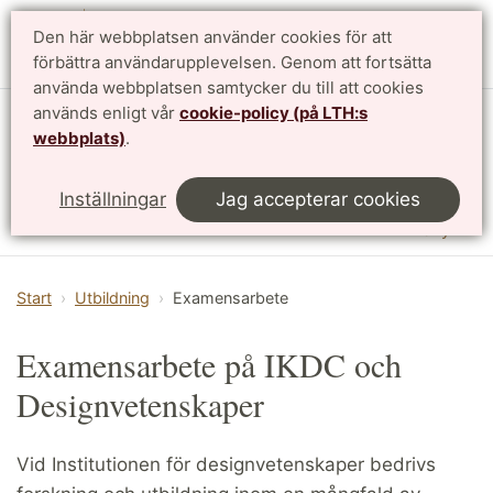
Den här webbplatsen använder cookies för att
English
förbättra användarupplevelsen. Genom att fortsätta
använda webbplatsen samtycker du till att cookies
används enligt vår
cookie-policy (på LTH:s
Institutionen för designvetenskaper
webbplats)
.
LTH, Lunds Tekniska Högskola
Inställningar
Jag accepterar cookies
Meny
Start
Utbildning
Examensarbete
Examensarbete på IKDC och
Designvetenskaper
Vid Institutionen för designvetenskaper bedrivs