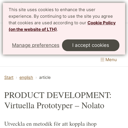
This site uses cookies to enhance the user
Svenska
experience. By continuing to use the site you agree
that cookies are used according to our
Cookie Policy
(on the website of LTH)
.
Department of Design Sciences
Manage preferences
I accept cookies
LTH, Faculty of Engineering
Menu
Start
english
article
PRODUCT DEVELOPMENT:
Virtuella Prototyper – Nolato
Utveckla en metodik för att koppla ihop