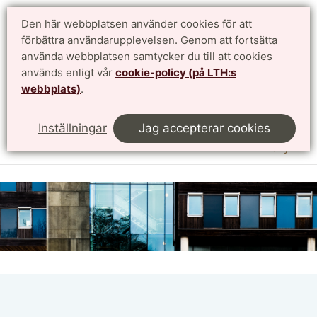
Den här webbplatsen använder cookies för att
English
förbättra användarupplevelsen. Genom att fortsätta
använda webbplatsen samtycker du till att cookies
används enligt vår
cookie-policy (på LTH:s
Institutionen för designvetenskaper
webbplats)
.
LTH, Lunds Tekniska Högskola
Inställningar
Jag accepterar cookies
Meny