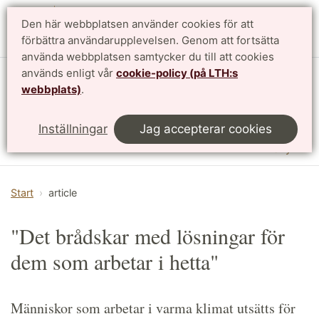
Den här webbplatsen använder cookies för att
English
förbättra användarupplevelsen. Genom att fortsätta
använda webbplatsen samtycker du till att cookies
används enligt vår
cookie-policy (på LTH:s
Institutionen för designvetenskaper
webbplats)
.
LTH, Lunds Tekniska Högskola
Inställningar
Jag accepterar cookies
Meny
Start
article
"Det brådskar med lösningar för
dem som arbetar i hetta"
Människor som arbetar i varma klimat utsätts för