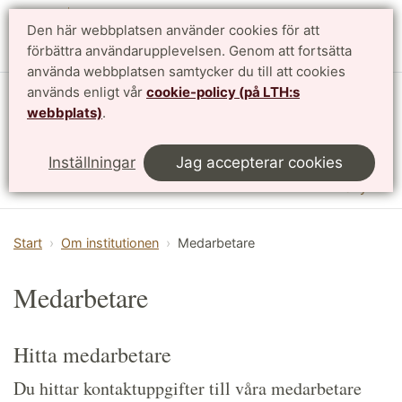
Den här webbplatsen använder cookies för att
English
förbättra användarupplevelsen. Genom att fortsätta
använda webbplatsen samtycker du till att cookies
används enligt vår
cookie-policy (på LTH:s
Institutionen för designvetenskaper
webbplats)
.
LTH, Lunds Tekniska Högskola
Inställningar
Jag accepterar cookies
Meny
Start
Om institutionen
Medarbetare
Medarbetare
Hitta medarbetare
Du hittar kontaktuppgifter till våra medarbetare