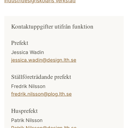
Industridesignskolans verkstad
Kontaktuppgifter utifrån funktion
Prefekt
Jessica Wadin
jessica.wadin@design.lth.se
Ställföreträdande prefekt
Fredrik Nilsson
fredrik.nilsson@plog.lth.se
Husprefekt
Patrik Nilsson
Patrik.Nilsson@design.lth.se