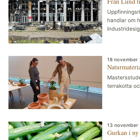
Från Lund ti
Uppfinningsr
handlar om he
Industridesig
18 november
Naturmateria
Mastersstude
terrakotta oc
13 november
Gurkan i ny