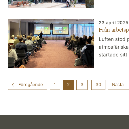
23 april 2025
Från arbetspl
Luften stod 
atmosfäriska
startade sitt
…
Föregående
1
2
3
30
Nästa