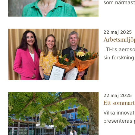
som närmast 
22 maj 2025
Arbetsmiljöp
LTH:s aerosol
sin forskning
22 maj 2025
Ett sommart
Vilka innova
presenteras 