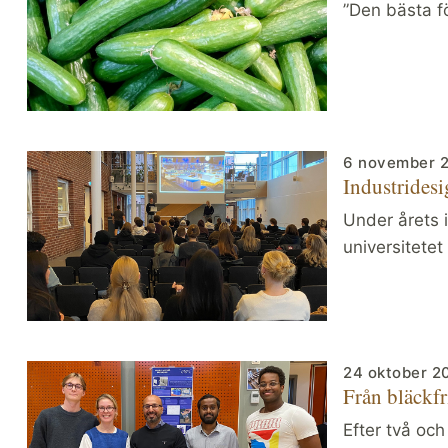
”Den bästa fö
6 november 
Industridesi
Under årets 
universitetet
24 oktober 2
Från bläckfr
Efter två oc