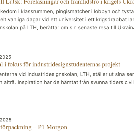
ll Lutsk: Föreläsningar och framtidstro i krigets Ukr
ikedom i klassrummen, pingismatcher i lobbyn och tysta 
lt vanliga dagar vid ett universitet i ett krigsdrabbat 
nskolan på LTH, berättar om sin senaste resa till Ukrain
 2025
l i fokus för industridesignstudenternas projekt
nterna vid Industridesignskolan, LTH, ställer ut sina se
h alträ. Inspiration har de hämtat från svunna tiders civil
 2025
 förpackning – P1 Morgon