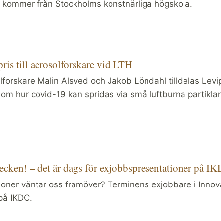
kommer från Stockholms konstnärliga högskola.
ris till aerosolforskare vid LTH
forskare Malin Alsved och Jakob Löndahl tilldelas Levipr
 om hur covid-19 kan spridas via små luftburna partiklar
ecken! – det är dags för exjobbspresentationer på I
tioner väntar oss framöver? Terminens exjobbare i Innova
på IKDC.