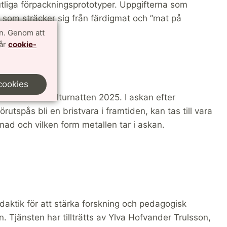
tliga förpackningsprototyper. Uppgifterna som
som sträcker sig från färdigmat och ”mat på
n. Genom att
vår
cookie-
cookies
rium under Kulturnatten 2025. I askan efter
rutspås bli en bristvara i framtiden, kan tas till vara
mad och vilken form metallen tar i askan.
daktik för att stärka forskning och pedagogisk
n. Tjänsten har tillträtts av Ylva Hofvander Trulsson,