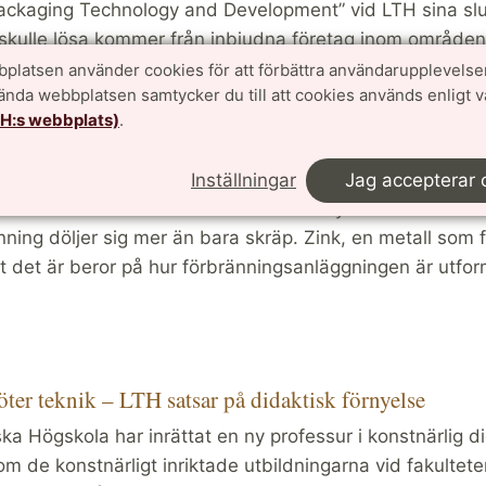
ackaging Technology and Development” vid LTH sina slu
skulle lösa kommer från inbjudna företag inom områden 
.]
platsen använder cookies för att förbättra användarupplevelse
vända webbplatsen samtycker du till att cookies används enligt 
TH:s webbplats)
.
r 2025
Kulturnatten: Avfall i nytt ljus
Inställningar
Jag accepterar 
ska var temat för aerosolforskaren Jenny Risslers semina
nning döljer sig mer än bara skräp. Zink, en metall som fö
t det är beror på hur förbränningsanläggningen är utfor
ter teknik – LTH satsar på didaktisk förnyelse
a Högskola har inrättat en ny professur i konstnärlig di
om de konstnärligt inriktade utbildningarna vid fakultete