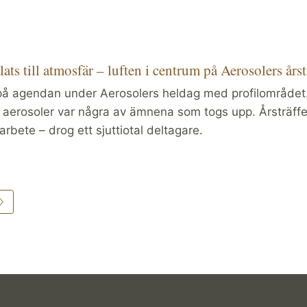
ats till atmosfär – luften i centrum på Aerosolers årst
på agendan under Aerosolers heldag med profilområdet. L
 aerosoler var några av ämnena som togs upp. Årsträffe
 arbete – drog ett sjuttiotal deltagare.