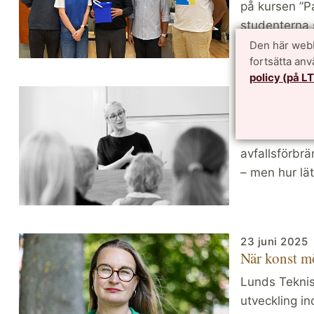
på kursen ”P
studenterna 
språng” till [..
Den här webb
fortsätta an
policy (på L
24 septembe
Flygaska på 
Avfall och a
avfallsförbrä
– men hur lät
23 juni 2025
När konst mö
Lunds Teknisk
utveckling in