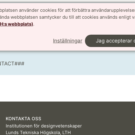
platsen använder cookies för att förbättra användarupplevelse
delsen
vända webbplatsen samtycker du till att cookies används enligt 
E###
TH:s webbplats)
.
Inställningar
Jag accepterar 
CE###
NTACT###
KONTAKTA OSS
Institutionen för designvetenskaper
Lunds Tekniska Högskola, LTH