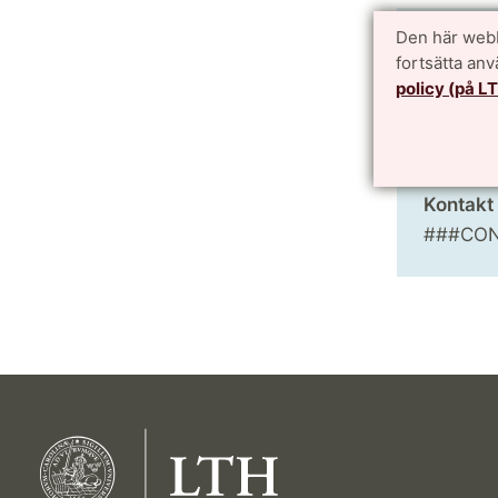
Den här webb
Om hän
fortsätta an
###TIM
policy (på L
Plats
###PLA
Kontakt
###CO