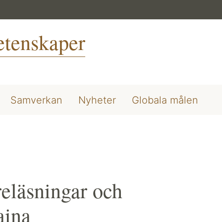
vetenskaper
Samverkan
Nyheter
Globala målen
reläsningar och
aina