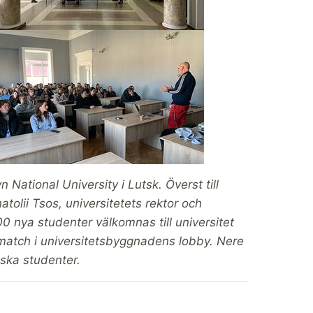
ational University i Lutsk. Överst till
olii Tsos, universitetets rektor och
000 nya studenter välkomnas till universitet
ismatch i universitetsbyggnadens lobby. Nere
nska studenter.