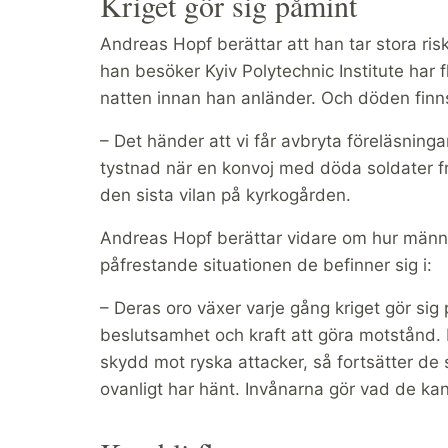
Kriget gör sig påmint
Andreas Hopf berättar att han tar stora risk
han besöker Kyiv Polytechnic Institute har f
natten innan han anländer. Och döden finns
– Det händer att vi får avbryta föreläsninga
tystnad när en konvoj med döda soldater fr
den sista vilan på kyrkogården.
Andreas Hopf berättar vidare om hur männi
påfrestande situationen de befinner sig i:
– Deras oro växer varje gång kriget gör sig
beslutsamhet och kraft att göra motstånd. N
skydd mot ryska attacker, så fortsätter de
ovanligt har hänt. Invånarna gör vad de kan