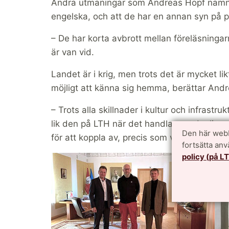
Andra utmaningar som Andreas Hopf nämner 
engelska, och att de har en annan syn på p
– De har korta avbrott mellan föreläsninga
är van vid.
Landet är i krig, men trots det är mycket l
möjligt att känna sig hemma, berättar And
– Trots alla skillnader i kultur och infras
lik den på LTH när det handlar om dagliga a
Den här webb
för att koppla av, precis som våra studenter
fortsätta an
policy (på L