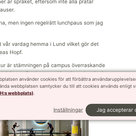
är språket, eftersom inte alla pratar
auser.
rna, men ingen regelrätt lunchpaus som jag
ikt vår vardag hemma i Lund vilket gör det
reas Hopf.
truktur är stämningen på campus överraskande
ktiviteter. Studenterna i Lutsk spelar pingis
platsen använder cookies för att förbättra användarupplevelse
 gör i Lund.
vända webbplatsen samtycker du till att cookies används enligt 
TH:s webbplats)
.
Inställningar
Jag accepterar 