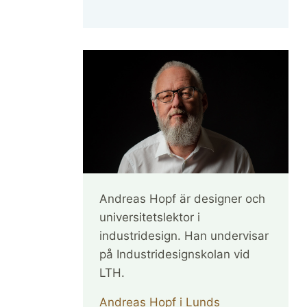
Andreas Hopf är designer och
universitetslektor i
industridesign. Han undervisar
på Industridesignskolan vid
LTH.
Andreas Hopf i Lunds