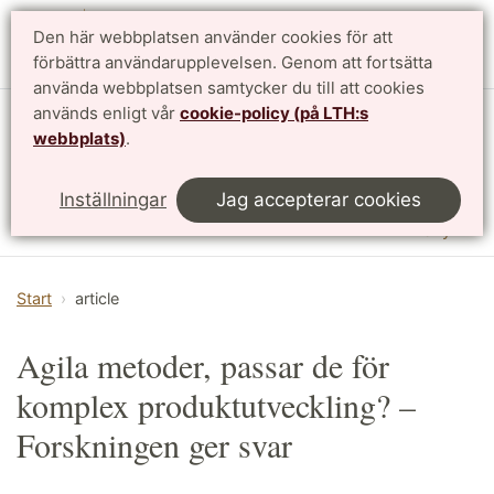
Den här webbplatsen använder cookies för att
English
förbättra användarupplevelsen. Genom att fortsätta
använda webbplatsen samtycker du till att cookies
används enligt vår
cookie-policy (på LTH:s
Institutionen för designvetenskaper
webbplats)
.
LTH, Lunds Tekniska Högskola
Inställningar
Jag accepterar cookies
Meny
Start
article
Agila metoder, passar de för
komplex produktutveckling? –
Forskningen ger svar