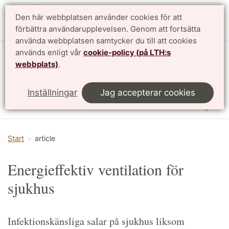
Den här webbplatsen använder cookies för att
English
förbättra användarupplevelsen. Genom att fortsätta
använda webbplatsen samtycker du till att cookies
används enligt vår
cookie-policy (på LTH:s
Institutionen för designvetenskaper
webbplats)
.
LTH, Lunds Tekniska Högskola
Inställningar
Jag accepterar cookies
Meny
Start
article
Energieffektiv ventilation för
sjukhus
Infektionskänsliga salar på sjukhus liksom