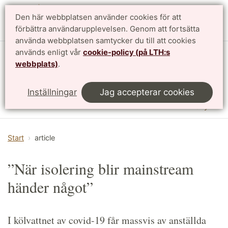
Den här webbplatsen använder cookies för att
English
förbättra användarupplevelsen. Genom att fortsätta
använda webbplatsen samtycker du till att cookies
används enligt vår
cookie-policy (på LTH:s
Institutionen för designvetenskaper
webbplats)
.
LTH, Lunds Tekniska Högskola
Inställningar
Jag accepterar cookies
Meny
Start
article
”När isolering blir mainstream
händer något”
I kölvattnet av covid-19 får massvis av anställda