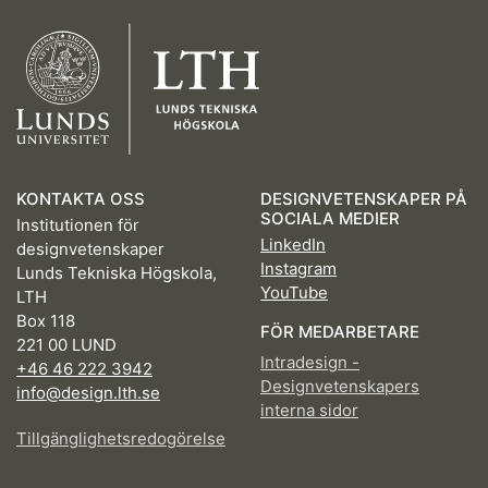
KONTAKTA OSS
DESIGNVETENSKAPER PÅ
SOCIALA MEDIER
Institutionen för
LinkedIn
designvetenskaper
Instagram
Lunds Tekniska Högskola,
YouTube
LTH
Box 118
FÖR MEDARBETARE
221 00 LUND
Intradesign -
+46 46 222 3942
Designvetenskapers
info@design.lth.se
interna sidor
Tillgänglighetsredogörelse