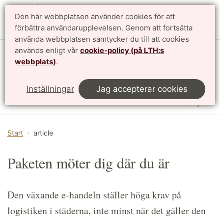
Den här webbplatsen använder cookies för att
English
förbättra användarupplevelsen. Genom att fortsätta
använda webbplatsen samtycker du till att cookies
används enligt vår
cookie-policy (på LTH:s
Institutionen för designvetenskaper
webbplats)
.
LTH, Lunds Tekniska Högskola
Inställningar
Jag accepterar cookies
Meny
Start
article
Paketen möter dig där du är
Den växande e-handeln ställer höga krav på
logistiken i städerna, inte minst när det gäller den