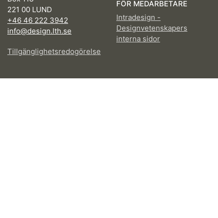
FÖR MEDARBETARE
221 00 LUND
Intradesign -
+46 46 222 3942
Designvetenskapers
info@design.lth.se
interna sidor
Tillgänglighetsredogörelse