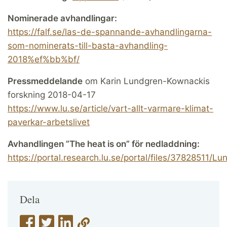
Nominerade avhandlingar:
https://falf.se/las-de-spannande-avhandlingarna-
som-nominerats-till-basta-avhandling-
2018%ef%bb%bf/
Pressmeddelande
om Karin Lundgren-Kownackis
forskning 2018-04-17
https://www.lu.se/article/vart-allt-varmare-klimat-
paverkar-arbetslivet
Avhandlingen ”The heat is on” för nedladdning:
https://portal.research.lu.se/portal/files/37828511/
Dela