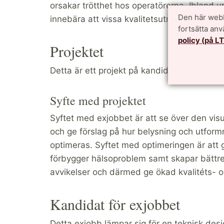
orsakar trötthet hos operatörerna. Ibland up
Den här webb
innebära att vissa kvalitetsutmaningar hant
fortsätta an
policy (på L
Projektet
Detta är ett projekt på kandidatnivå med st
Syfte med projektet
Syftet med exjobbet är att se över den visu
och ge förslag på hur belysning och utform
optimeras. Syftet med optimeringen är att g
förbygger hälsoproblem samt skapar bättre f
avvikelser och därmed ge ökad kvalitéts- oc
Kandidat för exjobbet
Detta exjobb lämpar sig för en teknisk des