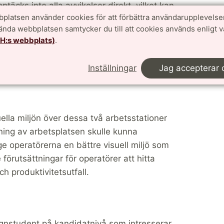
ptäcks inte alla avvikelser direkt, vilket kan
platsen använder cookies för att förbättra användarupplevelse
eras längre fram i processen.
vända webbplatsen samtycker du till att cookies används enligt 
TH:s webbplats)
.
Inställningar
Jag accepterar 
art i mars 2026.
ella miljön över dessa två arbetsstationer
ning av arbetsplatsen skulle kunna
e operatörerna en bättre visuell miljö som
örutsättningar för operatörer att hitta
h produktivitetsutfall.
ignstudent på kandidatnivå som intresserar