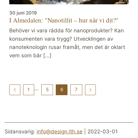
30 juni 2019
I Almedalen: "Nanotillit – hur når vi dit?"
Behöver vi vara rädda för nanoprodukter? Kan
konsumenten vara trygg? Utvecklingen av
nanoteknologin rusar framåt, men det är oklart
vem som bär [...]
…
1
5
6
7
Sidansvarig:
info@design.lth.se
| 2022-03-01