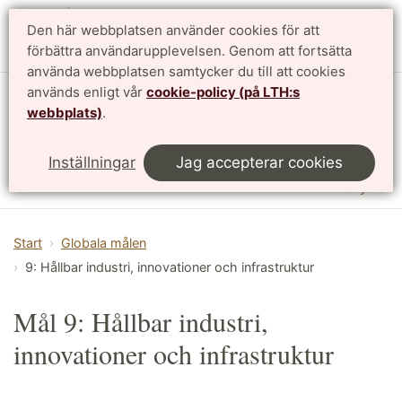
Den här webbplatsen använder cookies för att
English
förbättra användarupplevelsen. Genom att fortsätta
använda webbplatsen samtycker du till att cookies
används enligt vår
cookie-policy (på LTH:s
Institutionen för designvetenskaper
webbplats)
.
LTH, Lunds Tekniska Högskola
Inställningar
Jag accepterar cookies
Meny
Start
Globala målen
9: Hållbar industri, innovationer och infrastruktur
Mål 9: Hållbar industri,
innovationer och infrastruktur