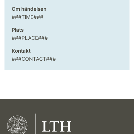
Om händelsen
###TIME###
Plats
###PLACE###
Kontakt
###CONTACT###