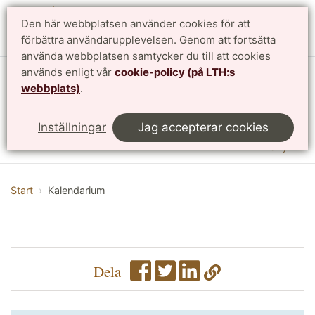
Den här webbplatsen använder cookies för att
English
förbättra användarupplevelsen. Genom att fortsätta
använda webbplatsen samtycker du till att cookies
används enligt vår
cookie-policy (på LTH:s
Institutionen för designvetenskaper
webbplats)
.
LTH, Lunds Tekniska Högskola
Inställningar
Jag accepterar cookies
Meny
Start
Kalendarium
Dela